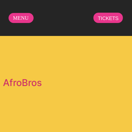
MENU
TICKETS
AfroBros